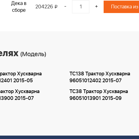
Дека в
-
+
204226
Поставка из
i
сборе
елях
(Модель)
рактор Хускварна
TC138 Трактор Хускварна
12401 2015-05
96051012402 2015-07
актор Хускварна
TC38 Трактор Хускварна
13900 2015-07
96051013901 2015-09