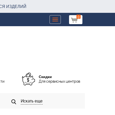
СЯ ИЗДЕЛИЙ
0
Toggle
navigation
Скидки
сти
Для сервисных центров
Искать еще