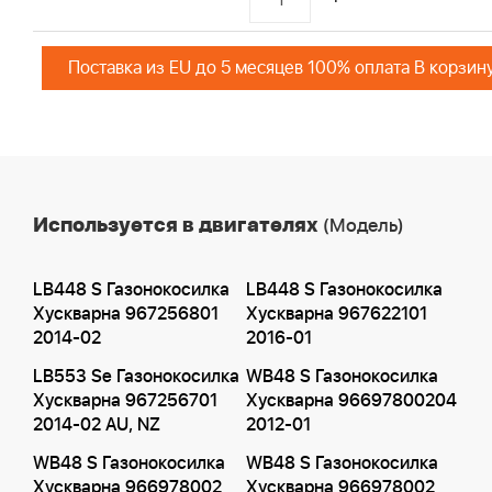
Поставка из EU до 5 месяцев 100% оплата В корзин
Используется в двигателях
(Модель)
LB448 S Газонокосилка
LB448 S Газонокосилка
Хускварна 967256801
Хускварна 967622101
2014-02
2016-01
LB553 Se Газонокосилка
WB48 S Газонокосилка
Хускварна 967256701
Хускварна 96697800204
2014-02 AU, NZ
2012-01
WB48 S Газонокосилка
WB48 S Газонокосилка
Хускварна 966978002
Хускварна 966978002