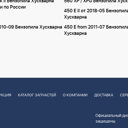
k II Бензопила Хускварна
560 XP / XPG Бензопила Хус
и по России
450 E II от 2018-05 Бензопил
Хускварна
010-09 Бензопила Хускварна
450 E from 2011-07 Бензопил
Хускварна
УКЦИЯ
КАТАЛОГ ЗАПЧАСТЕЙ
О КОМПАНИИ
ДОСТАВКА
СЕР
Официальный дил
защищены.