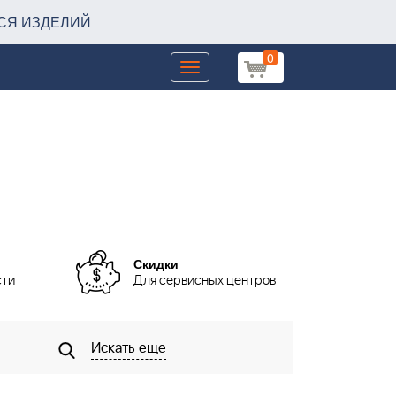
СЯ ИЗДЕЛИЙ
0
Toggle
navigation
Скидки
сти
Для сервисных центров
Искать еще