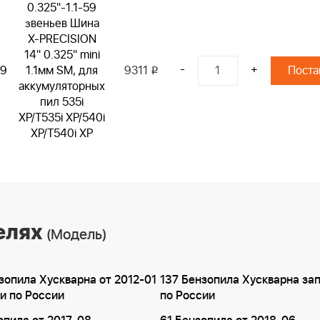
0.325"-1.1-59
звеньев Шина
X-PRECISION
14" 0.325" mini
-
+
59
1.1мм SM, для
9311
i
аккумуляторных
пил 535i
XP/T535i XP/540i
XP/T540i XP
елях
(Модель)
зопила Хускварна от 2012-01
137 Бензопила Хускварна за
и по России
по России