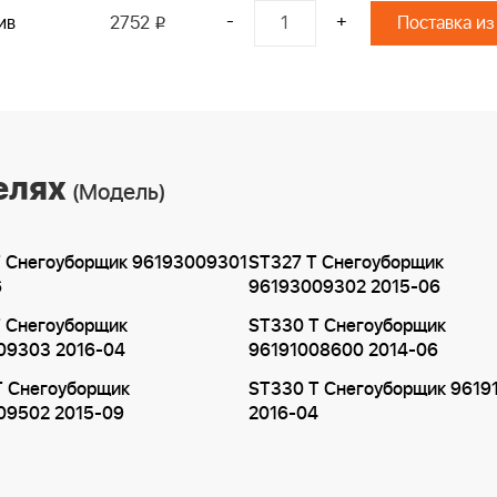
-
+
ив
2752
Поставка из
i
елях
(Модель)
T Снегоуборщик 96193009301
ST327 T Снегоуборщик
6
96193009302 2015-06
T Снегоуборщик
ST330 T Снегоуборщик
09303 2016-04
96191008600 2014-06
T Снегоуборщик
ST330 T Снегоуборщик 9619
09502 2015-09
2016-04