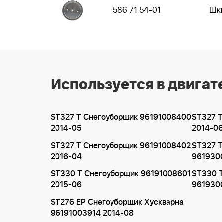
586 71 54-01
Шк
Используется в двигат
ST327 T Снегоуборщик 96191008400
ST327 
2014-05
2014-0
ST327 T Снегоуборщик 96191008402
ST327 
2016-04
961930
ST330 T Снегоуборщик 96191008601
ST330 
2015-06
961930
ST276 EP Снегоуборщик Хускварна
96191003914 2014-08