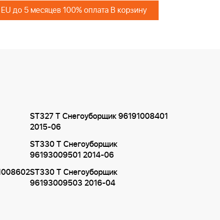
 EU до 5 месяцев 100% оплата В корзину
ST327 T Снегоуборщик 96191008401
2015-06
ST330 T Снегоуборщик
96193009501 2014-06
1008602
ST330 T Снегоуборщик
96193009503 2016-04