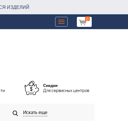
СЯ ИЗДЕЛИЙ
0
Toggle
navigation
Скидки
сти
Для сервисных центров
Искать еще