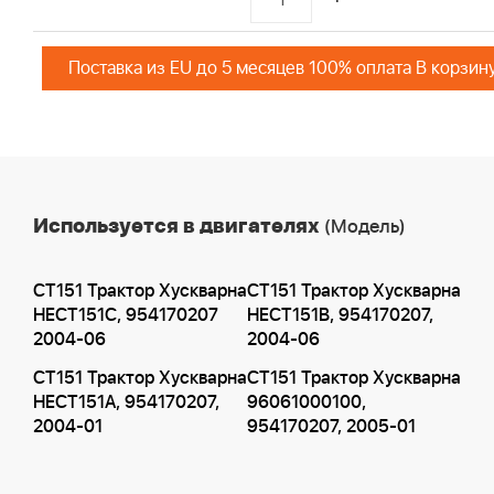
Поставка из EU до 5 месяцев 100% оплата В корзин
Используется в двигателях
(Модель)
CT151 Трактор Хускварна
CT151 Трактор Хускварна
HECT151C, 954170207
HECT151B, 954170207,
2004-06
2004-06
CT151 Трактор Хускварна
CT151 Трактор Хускварна
HECT151A, 954170207,
96061000100,
2004-01
954170207, 2005-01