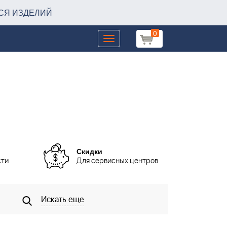
СЯ ИЗДЕЛИЙ
0
Toggle
navigation
Скидки
сти
Для сервисных центров
Искать еще