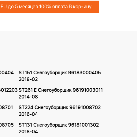
 EU до 5 месяцев 100% оплата В корзину
000404
ST151 Снегоуборщик 96183000405
2018-02
3012203
ST261 E Снегоуборщик 96191003011
2014-08
08701
ST224 Снегоуборщик 96191008702
2016-04
008705
ST131 Снегоуборщик 96181001302
2018-04