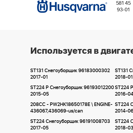
581 45
93-01
Используется в двигат
ST131 Снегоуборщик 96183000302
ST131 
2017-01
2018-01
ST224 P Снегоуборщик 96193012200
ST224 
2015-05
2016-0
208CC - PW2HK18650178E \ ENGINE-
ST224 
436067,436069-us/can
2014-0
ST224 Снегоуборщик 96191008703
ST224 
2017-05
2018-0