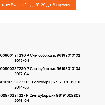
Поставка из РФ или EU до 15-20 дн. В корзину
1009001
ST230 P Снегоуборщик 96193010102
2015-04
1009003
ST230 P Снегоуборщик 96193010104
2017-04
3010105
ST227 P Снегоуборщик 96193009701
2014-06
3009702
ST227 P Снегоуборщик 96191008802
2016-04