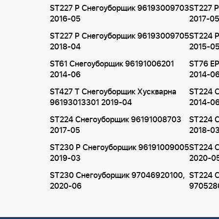
ST227 P Снегоуборщик 96193009703
ST227 
2016-05
2017-0
ST227 P Снегоуборщик 96193009705
ST224 
2018-04
2015-0
ST61 Снегоуборщик 96191006201
ST76 E
2014-06
2014-0
ST427 T Снегоуборщик Хускварна
ST224 
96193013301 2019-04
2014-0
ST224 Снегоуборщик 96191008703
ST224 
2017-05
2018-0
ST230 P Снегоуборщик 96191009005
ST224 
2019-03
2020-0
ST230 Снегоуборщик 97046920100,
ST224 
2020-06
970528