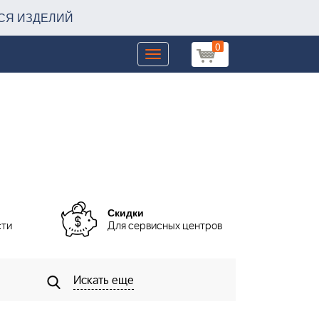
СЯ ИЗДЕЛИЙ
0
Toggle
navigation
Скидки
сти
Для сервисных центров
Искать еще