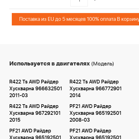
Поставка из EU до 5 месяцев 100% оплата В корзин
Используется в двигателях
(Модель)
R422 Ts AWD Райдер
R422 Ts AWD Райдер
Хускварна 966632501
Хускварна 966772901
2011-03
2014
R422 Ts AWD Райдер
PF21 AWD Райдер
Хускварна 967292101
Хускварна 965192501
2015
2008-03
PF21 AWD Райдер
PF21 AWD Райдер
Хускварна 965192501
Хускварна 965192501