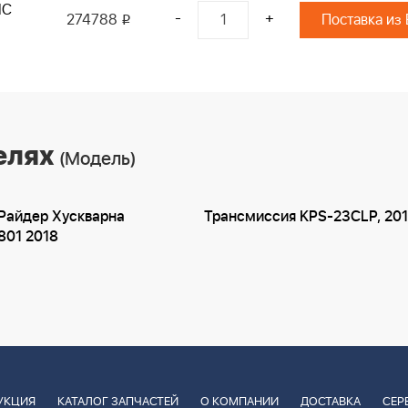
IC
-
+
274788
Поставка из
i
елях
(Модель)
Райдер Хускварна
Трансмиссия KPS-23CLP, 20
801 2018
УКЦИЯ
КАТАЛОГ ЗАПЧАСТЕЙ
О КОМПАНИИ
ДОСТАВКА
СЕР