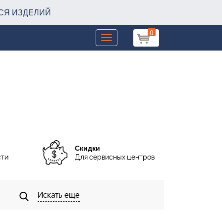
СЯ ИЗДЕЛИЙ
0
Toggle
navigation
Скидки
сти
Для сервисных центров
Искать еще