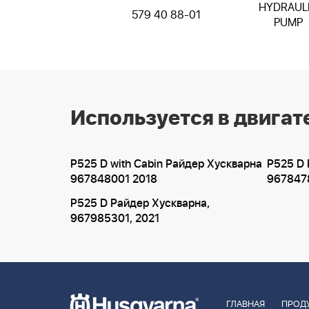
HYDRAUL
579 40 88-01
PUMP
Используется в двигат
P525 D with Cabin Райдер Хускварна
P525 D 
967848001 2018
967847
P525 D Райдер Хускварна,
967985301, 2021
ГЛАВНАЯ
ПРОД