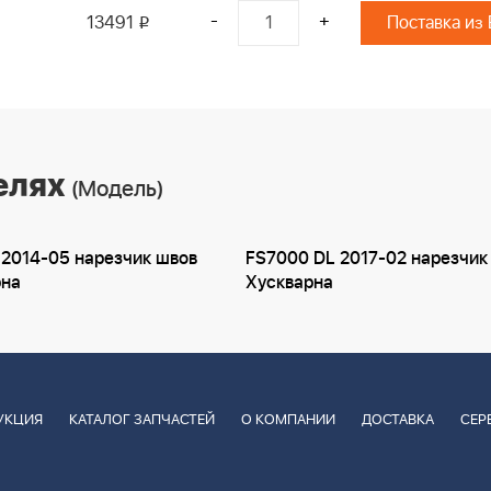
-
+
13491
Поставка из
i
елях
(Модель)
2014-05 нарезчик швов
FS7000 DL 2017-02 нарезчик
рна
Хускварна
УКЦИЯ
КАТАЛОГ ЗАПЧАСТЕЙ
О КОМПАНИИ
ДОСТАВКА
СЕР