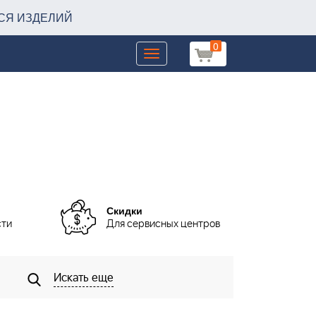
СЯ ИЗДЕЛИЙ
0
Toggle
navigation
Скидки
сти
Для сервисных центров
Искать еще