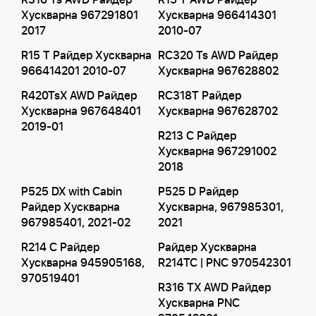
R316 Ts AWD Райдер
R15 T AWD Райдер
Хускварна 967291801
Хускварна 966414301
2017
2010-07
R15 T Райдер Хускварна
RC320 Ts AWD Райдер
966414201 2010-07
Хускварна 967628802
R420TsX AWD Райдер
RC318T Райдер
Хускварна 967648401
Хускварна 967628702
2019-01
R213 C Райдер
Хускварна 967291002
2018
P525 DX with Cabin
P525 D Райдер
Райдер Хускварна
Хускварна, 967985301,
967985401, 2021-02
2021
R214 C Райдер
Райдер Хускварна
Хускварна 945905168,
R214TC | PNC 970542301
970519401
R316 TX AWD Райдер
Хускварна PNC