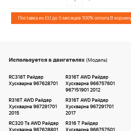
Поставка из EU до 5 месяцев 100% оплата В корзин
Используется в двигателях
(Модель)
RC318T Райдер
R316T AWD Райдер
Хускварна 967628701
Хускварна 966757601
967151901 2012
R316T AWD Райдер
R316T AWD Райдер
Хускварна 967291701
Хускварна 967291701
2015
2017
RC320 Ts AWD Райдер
R316 T Райдер
Хускварна 967628801
Хускварна 966757501