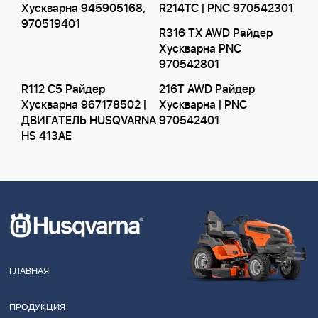
Хускварна 945905168,
R214TC | PNC 970542301
970519401
R316 TX AWD Райдер
Хускварна PNC
970542801
R112 C5 Райдер
216T AWD Райдер
Хускварна 967178502 |
Хускварна | PNC
ДВИГАТЕЛЬ HUSQVARNA
970542401
HS 413AE
ГЛАВНАЯ
ПРОДУКЦИЯ