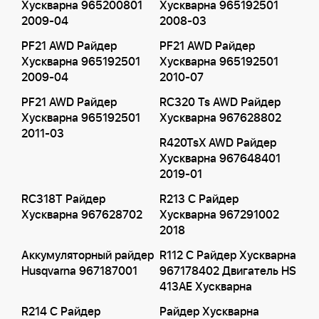
Хускварна 965200801
Хускварна 965192501
2009-04
2008-03
PF21 AWD Райдер
PF21 AWD Райдер
Хускварна 965192501
Хускварна 965192501
2009-04
2010-07
PF21 AWD Райдер
RC320 Ts AWD Райдер
Хускварна 965192501
Хускварна 967628802
2011-03
R420TsX AWD Райдер
Хускварна 967648401
2019-01
RC318T Райдер
R213 C Райдер
Хускварна 967628702
Хускварна 967291002
2018
Аккумуляторный райдер
R112 C Райдер Хускварна
Husqvarna 967187001
967178402 Двигатель HS
413AE Хускварна
R214 C Райдер
Райдер Хускварна