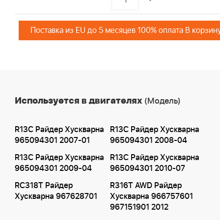
Поставка из EU до 5 месяцев 100% оплата В корзин
Используется в двигателях
(Модель)
R13C Райдер Хускварна
R13C Райдер Хускварна
965094301 2007-01
965094301 2008-04
R13C Райдер Хускварна
R13C Райдер Хускварна
965094301 2009-04
965094301 2010-07
RC318T Райдер
R316T AWD Райдер
Хускварна 967628701
Хускварна 966757601
967151901 2012