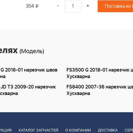
-
+
354
Поставка из
i
елях
(Модель)
G 2016-01 нарезчик швов
FS3500 G 2018-01 нарезчик 
рна
Хускварна
JD T3 2009-20 нарезчик
FS8400 2007-36 нарезчик ш
скварна
Хускварна
УКЦИЯ
КАТАЛОГ ЗАПЧАСТЕЙ
О КОМПАНИИ
ДОСТАВКА
СЕР