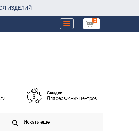
СЯ ИЗДЕЛИЙ
0
Toggle
navigation
Скидки
сти
Для сервисных центров
Искать еще