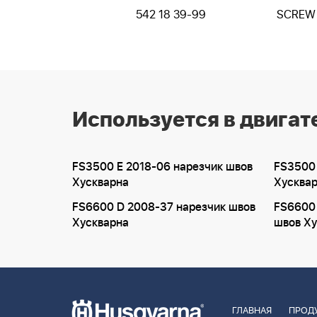
542 18 39-99
SCREW
Используется в двигат
FS3500 E 2018-06 нарезчик швов
FS3500 
Хускварна
Хусква
FS6600 D 2008-37 нарезчик швов
FS6600 
Хускварна
швов Ху
ГЛАВНАЯ
ПРОД