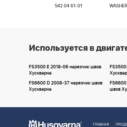
542 04 61-01
WASHE
Используется в двигат
FS3500 E 2018-06 нарезчик швов
FS3500 
Хускварна
Хусква
FS6600 D 2008-37 нарезчик швов
FS6600 
Хускварна
швов Ху
ГЛАВНАЯ
ПРОД