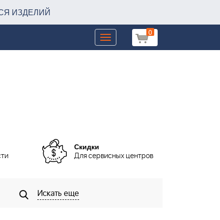
СЯ ИЗДЕЛИЙ
0
Toggle
navigation
Скидки
сти
Для сервисных центров
Искать еще