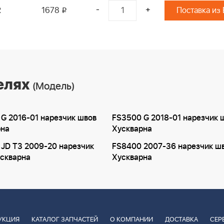
-
+
R
1678
Поставка из
i
елях
(Модель)
G 2016-01 нарезчик швов
FS3500 G 2018-01 нарезчик 
рна
Хускварна
JD T3 2009-20 нарезчик
FS8400 2007-36 нарезчик ш
скварна
Хускварна
УКЦИЯ
КАТАЛОГ ЗАПЧАСТЕЙ
О КОМПАНИИ
ДОСТАВКА
СЕР