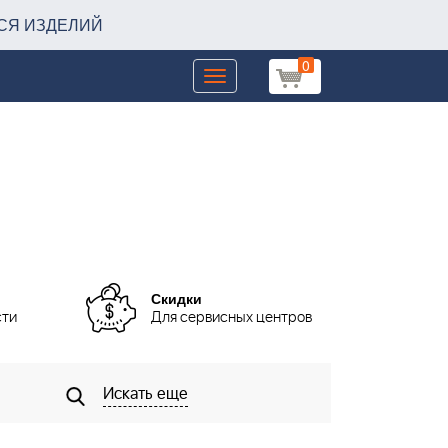
СЯ ИЗДЕЛИЙ
0
Toggle
navigation
Скидки
сти
Для сервисных центров
Искать еще