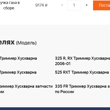
учка газа в
-
+
9174
i
сборе
елях
(Модель)
I Триммер Хускварна
325 R, RX Триммер Хускварн
2006-01
 Триммер Хускварна
525 RXT Триммер Хускварна
риммер Хускварна запчасти
335 FR Триммер Хускварна з
ии
по России