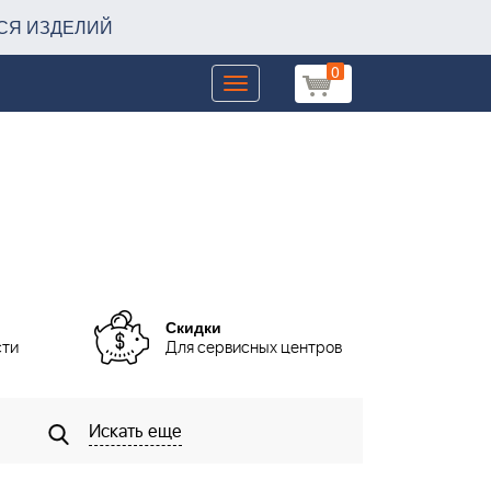
СЯ ИЗДЕЛИЙ
0
Toggle
navigation
Скидки
сти
Для сервисных центров
Искать еще