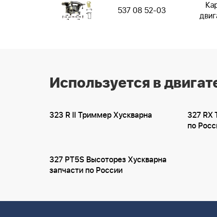
Ка
537 08 52-03
двиг
Используется в двигат
323 R II Триммер Хускварна
327 RX 
по Росс
327 PT5S Высоторез Хускварна
запчасти по России