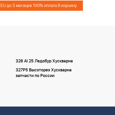
 EU до 5 месяцев 100% оплата В корзину
326 AI 25 Ледобур Хускварна
327P5 Высоторез Хускварна
запчасти по России