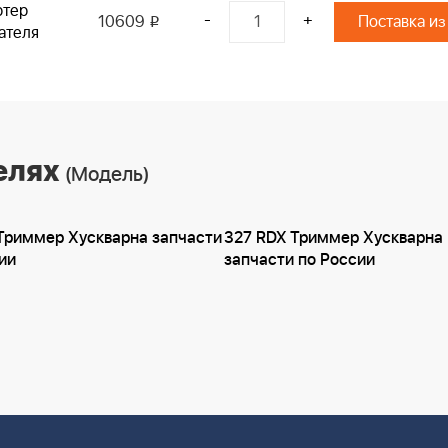
ртер
-
+
10609
Поставка из
i
ателя
елях
(Модель)
Триммер Хускварна запчасти
327 RDX Триммер Хускварна
ии
запчасти по России