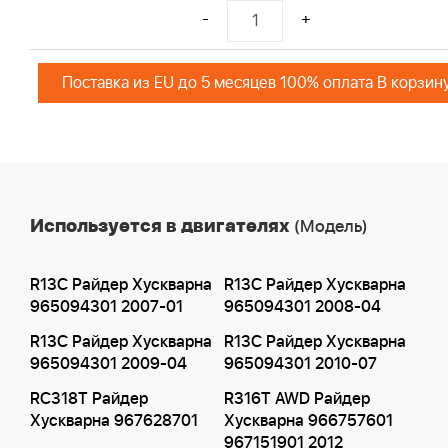
-
+
Поставка из EU до 5 месяцев 100% оплата В корзин
Используется в двигателях
(Модель)
R13C Райдер Хускварна
R13C Райдер Хускварна
965094301 2007-01
965094301 2008-04
R13C Райдер Хускварна
R13C Райдер Хускварна
965094301 2009-04
965094301 2010-07
RC318T Райдер
R316T AWD Райдер
Хускварна 967628701
Хускварна 966757601
967151901 2012