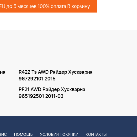
 EU до 5 месяцев 100% оплата В корзину
рна
R422 Ts AWD Райдер Хускварна
967292101 2015
PF21 AWD Райдер Хускварна
965192501 2011-03
ВИС
ПОМОЩЬ
УСЛОВИЯ ПОКУПКИ
КОНТАКТЫ