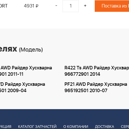
-
+
ORT
4931
Поставка из
i
елях
(Модель)
 AWD Райдер Хускварна
R422 Ts AWD Райдер Хусква
01 2011-11
966772901 2014
WD Райдер Хускварна
PF21 AWD Райдер Хускварна
501 2009-04
965192501 2010-07
УКЦИЯ
КАТАЛОГ ЗАПЧАСТЕЙ
О КОМПАНИИ
ДОСТАВКА
СЕР