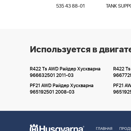
535 43 88-01
TANK SUPP
Используется в двигат
R422 Ts AWD Райдер Хускварна
R422 Ts
966632501 2011-03
9667729
PF21 AWD Райдер Хускварна
PF21 A
965192501 2008-03
965192
ГЛАВНАЯ
ПРОД