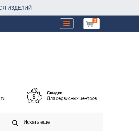
СЯ ИЗДЕЛИЙ
0
Toggle
navigation
Скидки
сти
Для сервисных центров
Искать еще