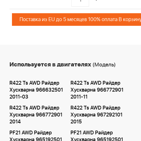
Поставка из EU до 5 месяцев 100% оплата В корзин
Используется в двигателях
(Модель)
R422 Ts AWD Райдер
R422 Ts AWD Райдер
Хускварна 966632501
Хускварна 966772901
2011-03
2011-11
R422 Ts AWD Райдер
R422 Ts AWD Райдер
Хускварна 966772901
Хускварна 967292101
2014
2015
PF21 AWD Райдер
PF21 AWD Райдер
Хускварна 965192501
Хускварна 965192501