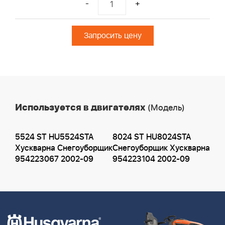
-
+
Запросить цену
Используется в двигателях
(Модель)
5524 ST HU5524STA
8024 ST HU8024STA
Хускварна Снегоуборщик
Снегоуборщик Хускварна
954223067 2002-09
954223104 2002-09