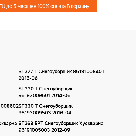
 EU до 5 месяцев 100% оплата В корзину
ST327 T Снегоуборщик 96191008401
2015-06
ST330 T Снегоуборщик
96193009501 2014-06
1008602
ST330 T Снегоуборщик
96193009503 2016-04
скварна
ST268 EPT Снегоуборщик Хускварна
96191005003 2012-09