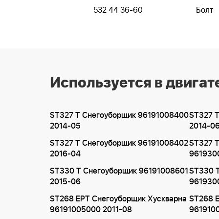
532 44 36-60
Болт
Используется в двигат
ST327 T Снегоуборщик 96191008400
ST327 
2014-05
2014-0
ST327 T Снегоуборщик 96191008402
ST327 
2016-04
961930
ST330 T Снегоуборщик 96191008601
ST330 
2015-06
961930
ST268 EPT Снегоуборщик Хускварна
ST268 
96191005000 2011-08
9619100