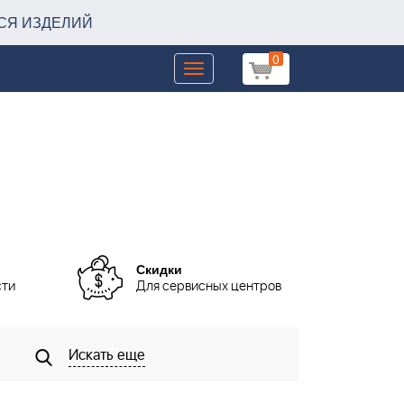
СЯ ИЗДЕЛИЙ
0
Toggle
navigation
Скидки
сти
Для сервисных центров
Искать еще