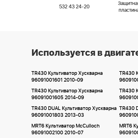
Защитна
532 43 24-20
пластин
Используется в двигат
TR430 Культиватор Хускварна
TR430 К
96091001601 2010-09
960910
TR430 Культиватор Хускварна
TR430 К
96091001605 2014-09
960910
TR430 DUAL Культиватор Хускварна
TR430 D
96091001803 2013-03
960910
MRT6 Культиватор McCulloch
MRT6 Ку
96091002100 2010-07
960910