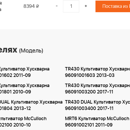
я
-
+
8394
Поставка из
i
а
елях
(Модель)
ультиватор Хускварна
TR430 Культиватор Хускварн
01602 2011-09
96091001603 2013-03
ультиватор Хускварна
TR430 Культиватор Хускварн
01801 2010-09
96091003200 2017-11
UAL Культиватор Хускварна
TR430 DUAL Культиватор Ху
01804 2013-12
96091003400 2017-11
льтиватор McCulloch
MRT6 Культиватор McCulloch
02100 2010-10
96091002101 2011-09