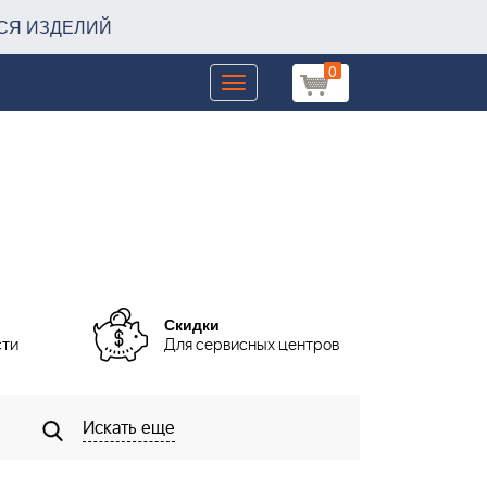
СЯ ИЗДЕЛИЙ
0
Toggle
navigation
Скидки
сти
Для сервисных центров
Искать еще