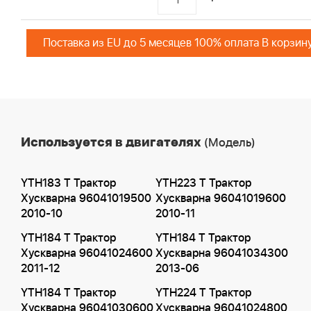
Поставка из EU до 5 месяцев 100% оплата В корзин
Используется в двигателях
(Модель)
YTH183 T Трактор
YTH223 T Трактор
Хускварна 96041019500
Хускварна 96041019600
2010-10
2010-11
YTH184 T Трактор
YTH184 T Трактор
Хускварна 96041024600
Хускварна 96041034300
2011-12
2013-06
YTH184 T Трактор
YTH224 T Трактор
Хускварна 96041030600
Хускварна 96041024800