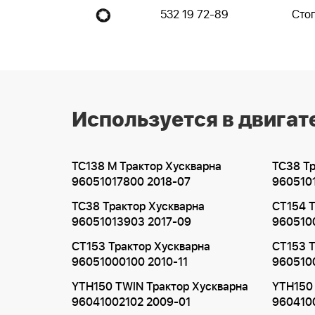
532 19 72-89
Сто
Используется в двигат
TC138 M Трактор Хускварна
TC38 Тр
96051017800 2018-07
960510
TC38 Трактор Хускварна
CT154 Т
96051013903 2017-09
960510
CT153 Трактор Хускварна
CT153 Т
96051000100 2010-11
9605100
YTH150 TWIN Трактор Хускварна
YTH150 
96041002102 2009-01
960410