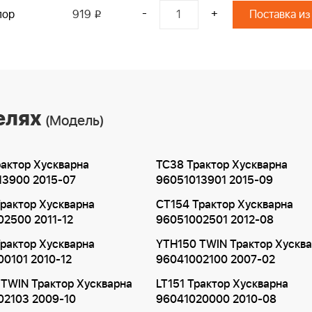
-
+
пор
919
Поставка из
i
елях
(Модель)
актор Хускварна
TC38 Трактор Хускварна
13900 2015-07
96051013901 2015-09
рактор Хускварна
CT154 Трактор Хускварна
02500 2011-12
96051002501 2012-08
рактор Хускварна
YTH150 TWIN Трактор Хускв
0101 2010-12
96041002100 2007-02
TWIN Трактор Хускварна
LT151 Трактор Хускварна
02103 2009-10
96041020000 2010-08