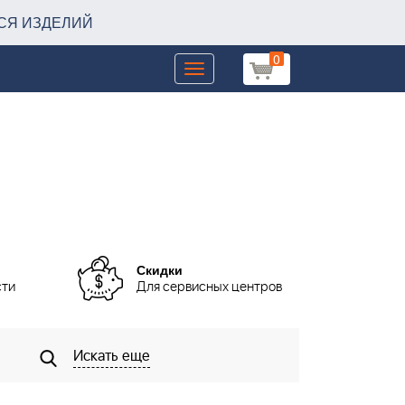
СЯ ИЗДЕЛИЙ
0
Toggle
navigation
Скидки
сти
Для сервисных центров
Искать еще