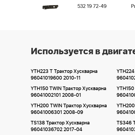
532 19 72-49
Р
Используется в двигат
YTH223 T Трактор Хускварна
YTH224 
96041019600 2010-11
9604102
YTH150 TWIN Трактор Хускварна
YTH150 
96041002101 2008-01
960410
YTH200 TWIN Трактор Хускварна
YTH200
96041006301 2008-09
960410
TS138 Трактор Хускварна
TS346 Т
96041036702 2017-04
960410