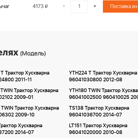
-
+
ычаг
4173
Поставка из
i
елях
(Модель)
T Трактор Хускварна
YTH224 T Трактор Хускварна
4800 2011-11
96041030800 2012-08
TWIN Трактор Хускварна
YTH180 TWIN Трактор Хускв
02102 2009-01
96041002500 960410025 20
 TWIN Трактор Хускварна
TS138 Трактор Хускварна
06302 2009-10
96041036700 2014-07
рактор Хускварна
LT151 Трактор Хускварна
37200 2014-07
96041020000 2010-08