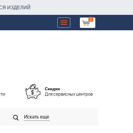
СЯ ИЗДЕЛИЙ
0
Toggle
navigation
Скидки
сти
Для сервисных центров
Искать еще