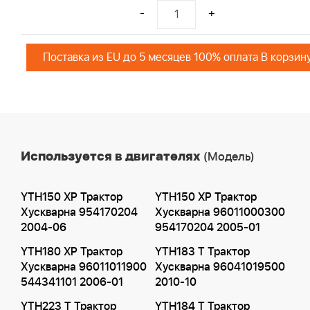
-
+
Поставка из EU до 5 месяцев 100% оплата В корзин
Используется в двигателях
(Модель)
YTH150 XP Трактор
YTH150 XP Трактор
Хускварна 954170204
Хускварна 96011000300
2004-06
954170204 2005-01
YTH180 XP Трактор
YTH183 T Трактор
Хускварна 96011011900
Хускварна 96041019500
544341101 2006-01
2010-10
YTH223 T Трактор
YTH184 T Трактор