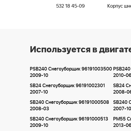
532 18 45-09
Корпус шн
Используется в двигат
PSB240 Снегоуборщик 96191003500
PSB240
2009-10
2010-0
SB24 Снегоуборщик 96191002301
SB24 С
2007-10
2008-0
SB240 Снегоуборщик 96191000508
SB240 
2008-03
2007-1
SB240 Снегоуборщик 96191000513
PM55 С
2009-10
2013-0