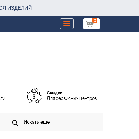
СЯ ИЗДЕЛИЙ
0
Toggle
navigation
Скидки
сти
Для сервисных центров
Искать еще