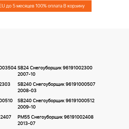
 EU до 5 месяцев 100% оплата В корзину
1003504
SB24 Снегоуборщик 96191002300
2007-10
02303
SB240 Снегоуборщик 96191000507
2008-03
00510
SB240 Снегоуборщик 96191000512
2009-10
02407
PM55 Снегоуборщик 96191002408
2013-07