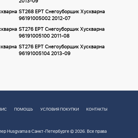
2013-09
скварна
ST268 EPT Снегоуборщик Хускварна
96191005002 2012-07
скварна
ST276 EPT Снегоуборщик Хускварна
96191005100 2011-08
скварна
ST276 EPT Снегоуборщик Хускварна
96191005104 2013-09
ВИС
ПОМОЩЬ
УСЛОВИЯ ПОКУПКИ
КОНТАКТЫ
ер Husgvarna в Санкт-Петербурге © 2026. Все права