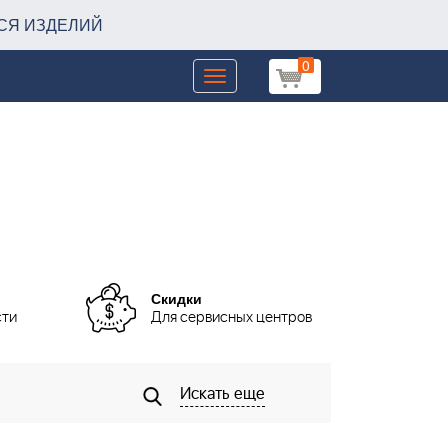
СЯ ИЗДЕЛИЙ
0
Toggle
navigation
Скидки
сти
Для сервисных центров
Искать еще