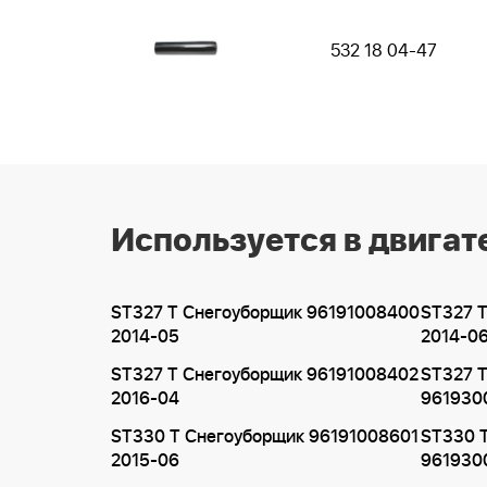
532 18 04-47
Используется в двигат
ST327 T Снегоуборщик 96191008400
ST327 
2014-05
2014-0
ST327 T Снегоуборщик 96191008402
ST327 
2016-04
961930
ST330 T Снегоуборщик 96191008601
ST330 
2015-06
961930