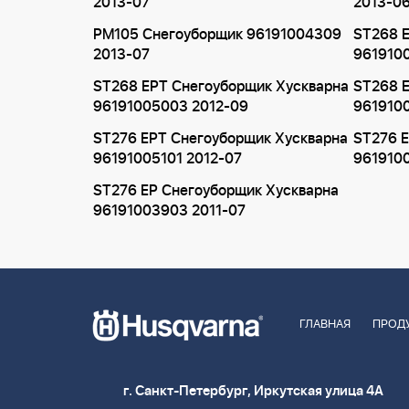
2013-07
2013-0
PM105 Снегоуборщик 96191004309
ST268 
2013-07
961910
ST268 EPT Снегоуборщик Хускварна
ST268 
96191005003 2012-09
961910
ST276 EPT Снегоуборщик Хускварна
ST276 
96191005101 2012-07
961910
ST276 EP Снегоуборщик Хускварна
96191003903 2011-07
ГЛАВНАЯ
ПРОД
г. Санкт-Петербург, Иркутская улица 4А