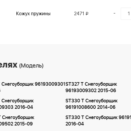
-
Кожух пружины
2471
i
елях
(Модель)
T Снегоуборщик 96193009301
ST327 T Снегоуборщик
6
96193009302 2015-06
T Снегоуборщик
ST330 T Снегоуборщик
09303 2016-04
96191008600 2014-06
T Снегоуборщик
ST330 T Снегоуборщик 9619
09502 2015-09
2016-04