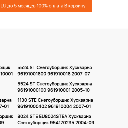
 EU до 5 месяцев 100% оплата В корзину
орщик
5524 ST Снегоуборщик Хускварна
910001
96191001600 961910016 2007-07
5524 ST Снегоуборщик Хускварна
96191000100 961910001 2005-10
варна
1130 STE Снегоуборщик Хускварна
7-01
96191000402 961910004 2007-01
борщик
8024 STE EU8024STEA Хускварна
09
Снегоуборщик 954170235 2004-09