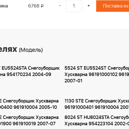
-
+
тина
6768
Поставка из
i
елях
(Модель)
T EU5524STA Снегоуборщик
5524 ST EU5524ST Снегоуб
рна 954170234 2004-09
Хускварна 96191000102 961
2007-01
E Снегоуборщик Хускварна
1130 STE Снегоуборщик Хуск
00400 961910004 2005-10
96191000401 961910004 200
E Снегоуборщик Хускварна
8024 ST HU8024STA Снегоу
01900 961910019 2007-07
Хускварна 954223104 2002-