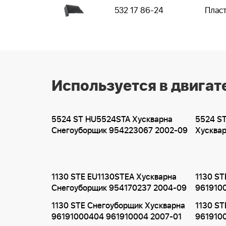
532 17 86-24
Плас
Используется в двигат
5524 ST HU5524STA Хускварна
5524 S
Снегоуборщик 954223067 2002-09
Хусква
1130 STE EU1130STEA Хускварна
1130 ST
Снегоуборщик 954170237 2004-09
961910
1130 STE Снегоуборщик Хускварна
1130 ST
96191000404 961910004 2007-01
961910