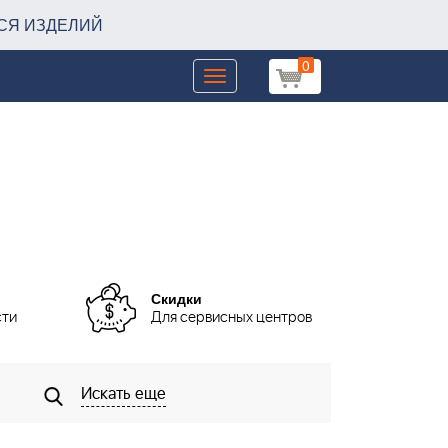
СЯ ИЗДЕЛИЙ
0
Toggle
navigation
Скидки
сти
Для сервисных центров
Искать еще