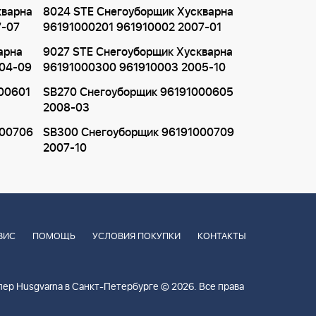
кварна
8024 STE Снегоуборщик Хускварна
7-07
96191000201 961910002 2007-01
арна
9027 STE Снегоуборщик Хускварна
004-09
96191000300 961910003 2005-10
00601
SB270 Снегоуборщик 96191000605
2008-03
000706
SB300 Снегоуборщик 96191000709
2007-10
ВИС
ПОМОЩЬ
УСЛОВИЯ ПОКУПКИ
КОНТАКТЫ
ер Husgvarna в Санкт-Петербурге © 2026. Все права