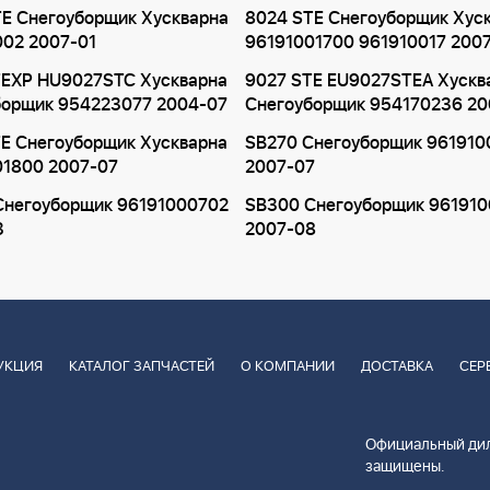
E Снегоуборщик Хускварна
8024 STE Снегоуборщик Хус
002 2007-01
96191001700 961910017 200
TEXP HU9027STC Хускварна
9027 STE EU9027STEA Хускв
борщик 954223077 2004-07
Снегоуборщик 954170236 2
E Снегоуборщик Хускварна
SB270 Снегоуборщик 961910
01800 2007-07
2007-07
Снегоуборщик 96191000702
SB300 Снегоуборщик 96191
3
2007-08
УКЦИЯ
КАТАЛОГ ЗАПЧАСТЕЙ
О КОМПАНИИ
ДОСТАВКА
СЕР
Официальный дил
защищены.