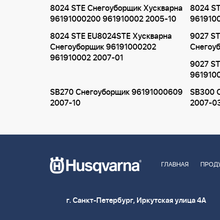
8024 STE Снегоуборщик Хускварна
8024 ST
96191000200 961910002 2005-10
961910
8024 STE EU8024STE Хускварна
9027 S
Снегоуборщик 96191000202
Снегоу
961910002 2007-01
9027 ST
961910
SB270 Снегоуборщик 96191000609
SB300 
2007-10
2007-0
ГЛАВНАЯ
ПРОД
г. Санкт-Петербург, Иркутская улица 4А