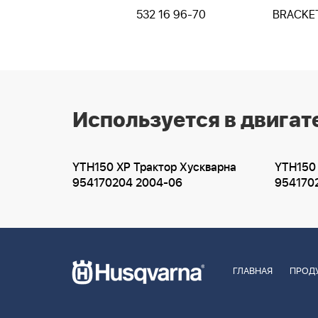
532 16 96-70
BRACKE
Используется в двигат
YTH150 XP Трактор Хускварна
YTH150 
954170204 2004-06
954170
ГЛАВНАЯ
ПРОД