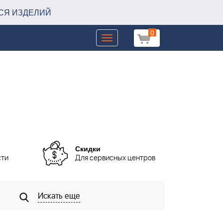
СЯ ИЗДЕЛИЙ
0
Toggle
navigation
Скидки
сти
Для сервисных центров
Искать еще