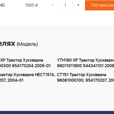
-
+
ING
1505
Поставка из
i
елях
(Модель)
XP Трактор Хускварна
YTH180 XP Трактор Хускварн
00300 954170204 2005-01
96011011900 544341101 200
рактор Хускварна HECT151A,
CT151 Трактор Хускварна
07, 2004-01
96061000100, 954170207, 20