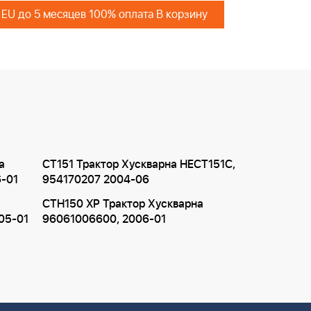
 EU до 5 месяцев 100% оплата В корзину
а
CT151 Трактор Хускварна HECT151C,
6-01
954170207 2004-06
CTH150 XP Трактор Хускварна
05-01
96061006600, 2006-01