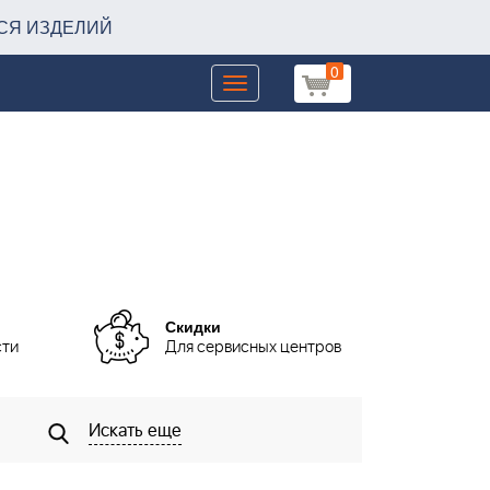
СЯ ИЗДЕЛИЙ
0
Toggle
navigation
Скидки
сти
Для сервисных центров
Искать еще