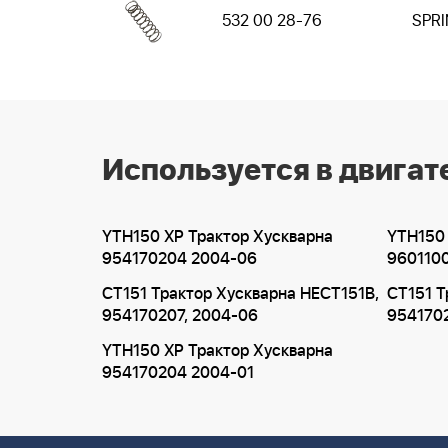
532 00 28-76
SPR
Используется в двигат
YTH150 XP Трактор Хускварна
YTH150 
954170204 2004-06
960110
CT151 Трактор Хускварна HECT151B,
CT151 Т
954170207, 2004-06
9541702
YTH150 XP Трактор Хускварна
954170204 2004-01