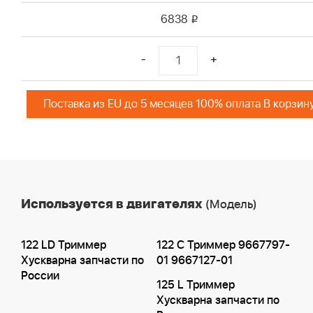
6838
i
-
+
Поставка из EU до 5 месяцев 100% оплата В корзин
Используется в двигателях
(Модель)
122 LD Триммер
122 C Триммер 9667797-
Хускварна запчасти по
01 9667127-01
России
125 L Триммер
Хускварна запчасти по