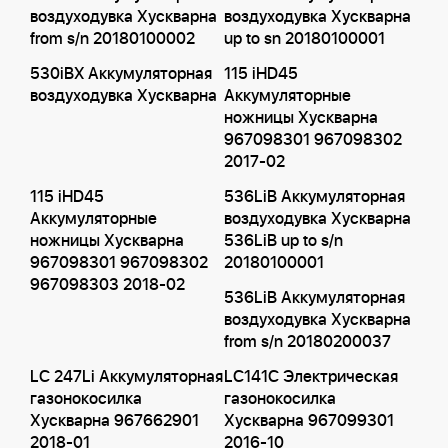
воздуходувка Хускварна
воздуходувка Хускварна
from s/n 20180100002
up to sn 20180100001
530iBX Аккумуляторная
115 iHD45
воздуходувка Хускварна
Аккумуляторные
ножницы Хускварна
967098301 967098302
2017-02
115 iHD45
536LiB Аккумуляторная
Аккумуляторные
воздуходувка Хускварна
ножницы Хускварна
536LiB up to s/n
967098301 967098302
20180100001
967098303 2018-02
536LiB Аккумуляторная
воздуходувка Хускварна
from s/n 20180200037
LC 247Li Аккумуляторная
LC141C Электрическая
газонокосилка
газонокосилка
Хускварна 967662901
Хускварна 967099301
2018-01
2016-10