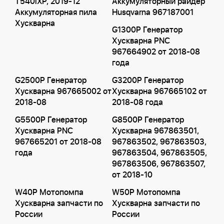
T540iXP, 2019-12
Аккумуляторный райдер
Аккумуляторная пила
Husqvarna 967187001
Хускварна
G1300P Генератор
Хускварна PNC
967664902 от 2018-08
года
G2500P Генератор
G3200P Генератор
Хускварна 967665002 от
Хускварна 967665102 от
2018-08
2018-08 года
G5500P Генератор
G8500P Генератор
Хускварна PNC
Хускварна 967863501,
967665201 от 2018-08
967863502, 967863503,
года
967863504, 967863505,
967863506, 967863507,
от 2018-10
W40P Мотопомпа
W50P Мотопомпа
Хускварна запчасти по
Хускварна запчасти по
России
России