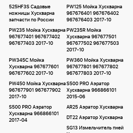
525HF3S Садовые
PW125 Мойка Хускварна
ножницы Хускварна
967676401 967676402
запчасти по России
967676403 2017-10
PW235 Мойка Хускварна
PW235R Мойка
967677401 967677402
Хускварна 967677501
967677403 2017-10
967677502 967677503
2017-10
PW345C Мойка
PW360 Мойка Хускварна
Хускварна 967677601
967677801 967677802
967677602 2017-10
967677803 2017-10
PW450 Мойка Хускварна
S500 PRO Аэратор
967677901 967677902
Хускварна 966866101
2017-10
2015-06
S500 PRO Аэратор
AR25 Аэратор Хускварна
Хускварна 966866101
DT22 Аэратор Хускварна
2017-04
SG13 Измельчитель пней