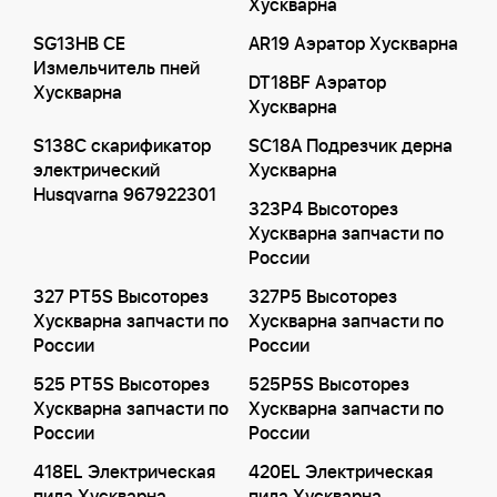
Хускварна
SG13HB CE
AR19 Аэратор Хускварна
Измельчитель пней
DT18BF Аэратор
Хускварна
Хускварна
S138C скарификатор
SC18A Подрезчик дерна
электрический
Хускварна
Husqvarna 967922301
323P4 Высоторез
Хускварна запчасти по
России
327 PT5S Высоторез
327P5 Высоторез
Хускварна запчасти по
Хускварна запчасти по
России
России
525 PT5S Высоторез
525P5S Высоторез
Хускварна запчасти по
Хускварна запчасти по
России
России
418EL Электрическая
420EL Электрическая