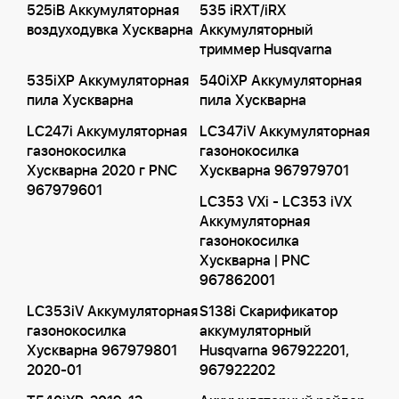
525iB Аккумуляторная
535 iRXT/iRX
воздуходувка Хускварна
Аккумуляторный
триммер Husqvarna
535iXP Аккумуляторная
540iXP Аккумуляторная
пила Хускварна
пила Хускварна
LC247i Аккумуляторная
LC347iV Аккумуляторная
газонокосилка
газонокосилка
Хускварна 2020 г PNC
Хускварна 967979701
967979601
LC353 VXi - LC353 iVX
Аккумуляторная
газонокосилка
Хускварна | PNC
967862001
LC353iV Аккумуляторная
S138i Скарификатор
газонокосилка
аккумуляторный
Хускварна 967979801
Husqvarna 967922201,
2020-01
967922202