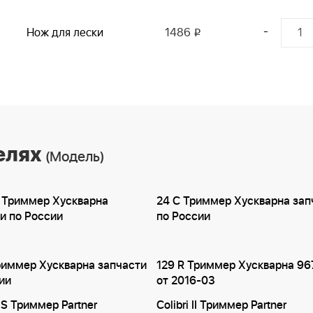
-
Нож для лески
1486
i
елях
(Модель)
 Триммер Хускварна
24 C Триммер Хускварна зап
и по России
по России
риммер Хускварна запчасти
129 R Триммер Хускварна 96
ии
от 2016-03
II S Триммер Partner
Colibri II Триммер Partner