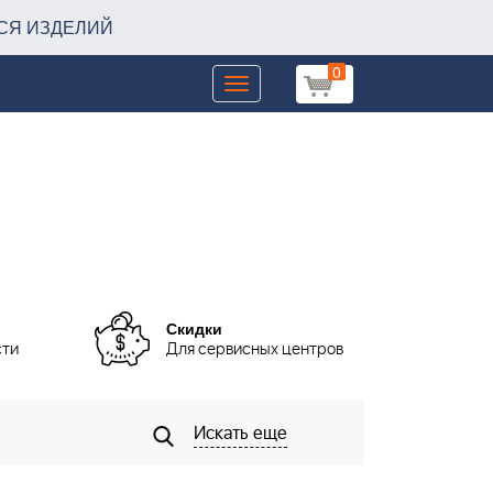
СЯ ИЗДЕЛИЙ
0
Toggle
navigation
Скидки
сти
Для сервисных центров
Искать еще