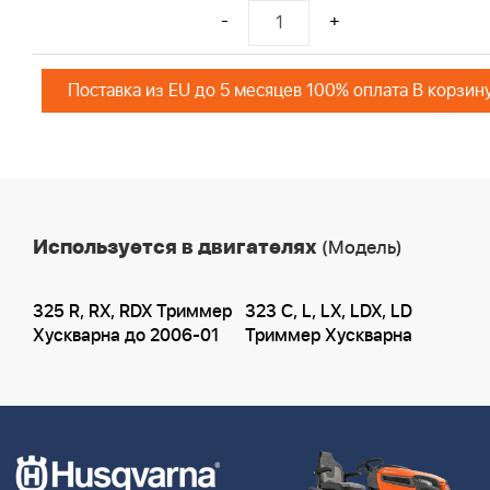
-
+
Поставка из EU до 5 месяцев 100% оплата В корзин
Используется в двигателях
(Модель)
325 R, RX, RDX Триммер
323 C, L, LX, LDX, LD
Хускварна до 2006-01
Триммер Хускварна