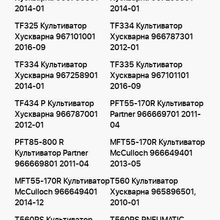
2014-01
2014-01
TF325 Культиватор
TF334 Культиватор
Хускварна 967101001
Хускварна 966787301
2016-09
2012-01
TF334 Культиватор
TF335 Культиватор
Хускварна 967258901
Хускварна 967101101
2014-01
2016-09
TF434 P Культиватор
PFT55-170R Культиватор
Хускварна 966787001
Partner 966669701 2011-
2012-01
04
PFT85-800 R
MFT55-170R Культиватор
Культиватор Partner
McCulloch 966649401
966669801 2011-04
2013-05
MFT55-170R Культиватор
T560 Культиватор
McCulloch 966649401
Хускварна 965896501,
2014-12
2010-01