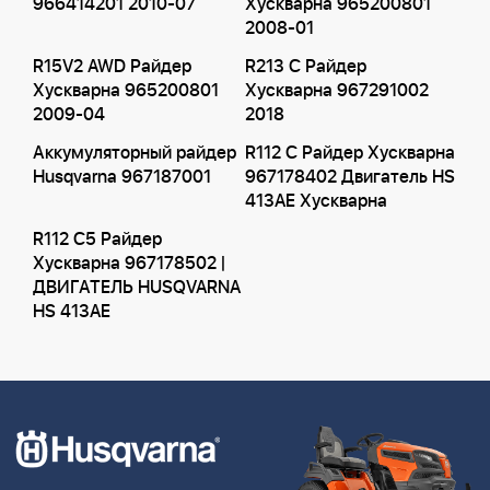
966414201 2010-07
Хускварна 965200801
2008-01
R15V2 AWD Райдер
R213 C Райдер
Хускварна 965200801
Хускварна 967291002
2009-04
2018
Аккумуляторный райдер
R112 C Райдер Хускварна
Husqvarna 967187001
967178402 Двигатель HS
413AE Хускварна
R112 C5 Райдер
Хускварна 967178502 |
ДВИГАТЕЛЬ HUSQVARNA
HS 413AE