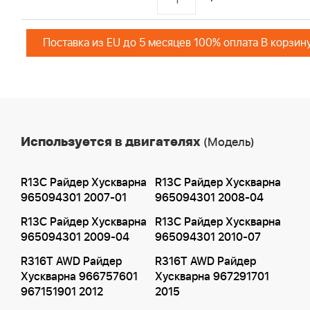
Поставка из EU до 5 месяцев 100% оплата В корзин
Используется в двигателях
(Модель)
R13C Райдер Хускварна
R13C Райдер Хускварна
965094301 2007-01
965094301 2008-04
R13C Райдер Хускварна
R13C Райдер Хускварна
965094301 2009-04
965094301 2010-07
R316T AWD Райдер
R316T AWD Райдер
Хускварна 966757601
Хускварна 967291701
967151901 2012
2015