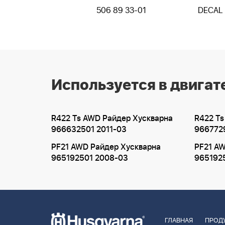
506 89 33-01
DECAL
Используется в двигат
R422 Ts AWD Райдер Хускварна
R422 Ts
966632501 2011-03
9667729
PF21 AWD Райдер Хускварна
PF21 A
965192501 2008-03
965192
ГЛАВНАЯ
ПРОД