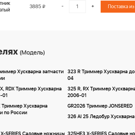
пник
-
+
3885
Поставка из
i
атый
елях
(Модель)
риммер Хускварна запчасти
323 R Триммер Хускварна до
ии
04
RX, RDX Триммер Хускварна
325 R, RX Триммер Хускварн
-01
2006-01
X Триммер Хускварна
GR2026 Триммер JONSERED
и по России
326 AI 25 Ледобур Хускварна
 X-SERIES Садовые ножницы
325HE3 X-SERIES Садовые н