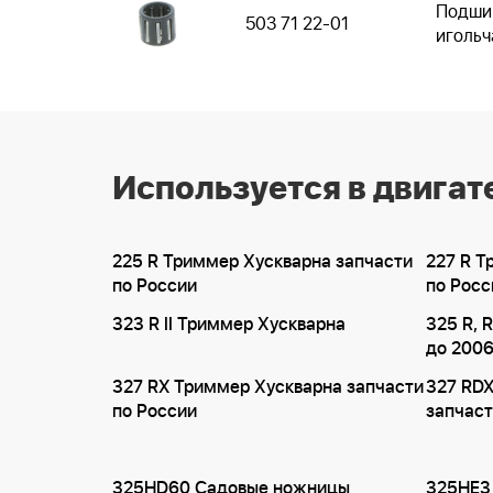
Подши
503 71 22-01
игольч
Используется в двигат
225 R Триммер Хускварна запчасти
227 R Т
по России
по Росс
323 R II Триммер Хускварна
325 R, 
до 2006
327 RX Триммер Хускварна запчасти
327 RD
по России
запчаст
325HD60 Садовые ножницы
325HE3