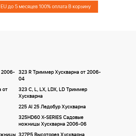
 EU до 5 месяцев 100% оплата В корзину
 2006-
323 R Триммер Хускварна от 2006-
04
а от
323 C, L, LX, LDX, LD Триммер
Хускварна
225 AI 25 Ледобур Хускварна
325HD60 X-SERIES Садовые
ножницы Хускварна 2006-06
ожницы
327P5 Высоторез Хускварна