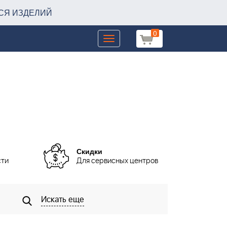
СЯ ИЗДЕЛИЙ
0
Toggle
navigation
Скидки
сти
Для сервисных центров
Искать еще