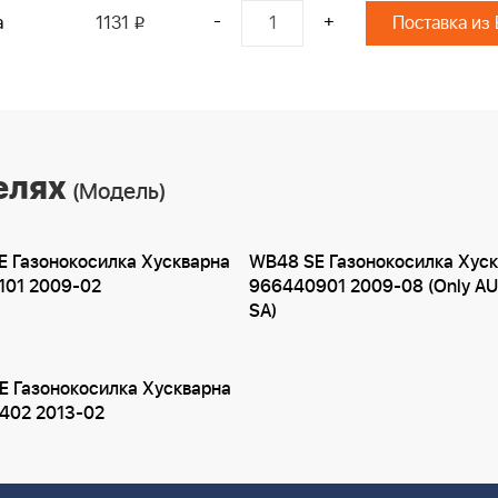
-
+
а
1131
Поставка из
i
елях
(Модель)
 Газонокосилка Хускварна
WB48 SE Газонокосилка Хус
101 2009-02
966440901 2009-08 (Only AU
SA)
 Газонокосилка Хускварна
402 2013-02