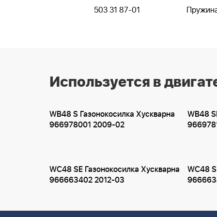
503 31 87-01
Пружин
Используется в двигат
WB48 S Газонокосилка Хускварна
WB48 SE
966978001 2009-02
966978
WC48 SE Газонокосилка Хускварна
WC48 SE
966663402 2012-03
966663