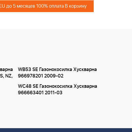
 EU до 5 месяцев 100% оплата В корзину
кварна
WB53 SE Газонокосилка Хускварна
S, NZ,
966978201 2009-02
WC48 SE Газонокосилка Хускварна
966663401 2011-03