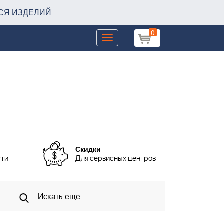
СЯ ИЗДЕЛИЙ
0
Toggle
navigation
Скидки
сти
Для сервисных центров
Искать еще