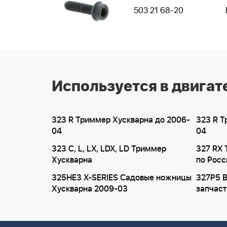
503 21 68-20
Используется в двигат
323 R Триммер Хускварна до 2006-
323 R Т
04
04
323 C, L, LX, LDX, LD Триммер
327 RX 
Хускварна
по Росс
325HE3 X-SERIES Садовые ножницы
327P5 
Хускварна 2009-03
запчаст