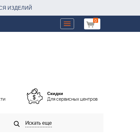
СЯ ИЗДЕЛИЙ
0
Toggle
navigation
Скидки
сти
Для сервисных центров
Искать еще