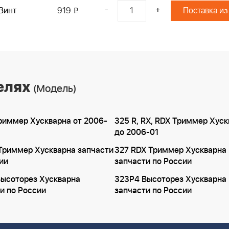
-
+
Винт
919
Поставка из
i
елях
(Модель)
риммер Хускварна от 2006-
325 R, RX, RDX Триммер Хус
до 2006-01
Триммер Хускварна запчасти
327 RDX Триммер Хускварна
ии
запчасти по России
Высоторез Хускварна
323P4 Высоторез Хускварна
и по России
запчасти по России