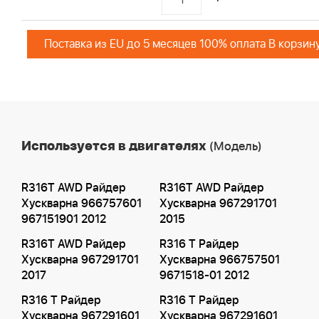
Поставка из EU до 5 месяцев 100% оплата В корзин
Используется в двигателях
(Модель)
R316T AWD Райдер
R316T AWD Райдер
Хускварна 966757601
Хускварна 967291701
967151901 2012
2015
R316T AWD Райдер
R316 T Райдер
Хускварна 967291701
Хускварна 966757501
2017
9671518-01 2012
R316 T Райдер
R316 T Райдер
Хускварна 967291601
Хускварна 967291601