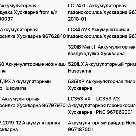
Аккумуляторная
LC 247Li Аккумуляторная
дувка Хускварна from s/n
газонокосилка Хускварна 9
00037
2018-01
 Аккумуляторная
LC347iVX Аккумуляторная
осилка Хускварна 967628401
газонокосилка Хускварна 9
320iB Mark II Аккумуляторная
воздуходувка Хускварна
60 Аккумуляторные ножницы
520iLX Аккумуляторный три
рна
Husqvarna
T/iRX Аккумуляторный
535iXP Аккумуляторная пила
р Husqvarna
Хускварна
 Аккумуляторная
LC353 VXi - LC353 iVX
осилка Хускварна 967979701
Аккумуляторная газонокосил
Хускварна | PNC 967862001
, 2019-12 Аккумуляторная
Аккумуляторный райдер Husq
скварна
967187001