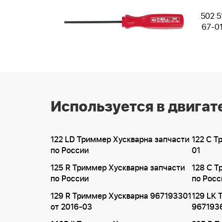
502 5
67-0
Используется в двигат
122 LD Триммер Хускварна запчасти
122 C Т
по России
01
125 R Триммер Хускварна запчасти
128 C Т
по России
по Росс
129 R Триммер Хускварна 967193301
129 LK 
от 2016-03
9671936