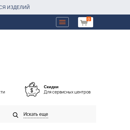
СЯ ИЗДЕЛИЙ
0
Toggle
navigation
Скидки
сти
Для сервисных центров
Искать еще