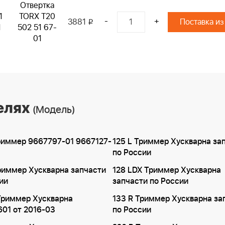
Отвертка
1
TORX T20
-
+
3881
Поставка из
i
1
502 51 67-
01
елях
(Модель)
риммер 9667797-01 9667127-
125 L Триммер Хускварна за
по России
риммер Хускварна запчасти
128 LDX Триммер Хускварна
ии
запчасти по России
Триммер Хускварна
133 R Триммер Хускварна за
01 от 2016-03
по России