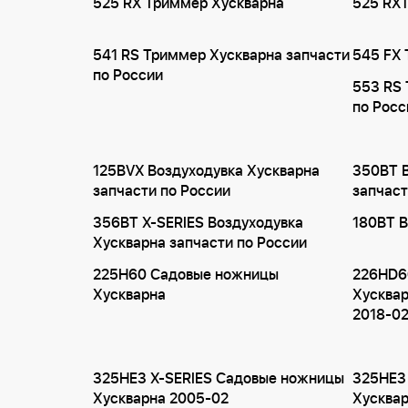
525 RX Триммер Хускварна
525 RX
541 RS Триммер Хускварна запчасти
545 FX
по России
553 RS 
по Росс
125BVX Воздуходувка Хускварна
350BT В
запчасти по России
запчаст
356BT X-SERIES Воздуходувка
180BT В
Хускварна запчасти по России
225H60 Садовые ножницы
226HD6
Хускварна
Хусква
2018-0
325HE3 X-SERIES Садовые ножницы
325HE3
Хускварна 2005-02
Хусква