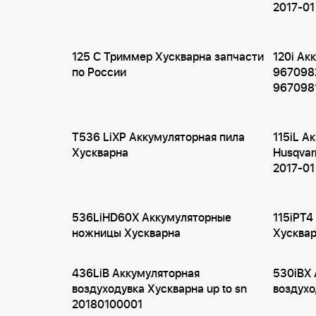
2017-01
125 C Триммер Хускварна запчасти
120i Ак
по России
967098
967098
T536 LiXP Аккумуляторная пила
115iL А
Хускварна
Husqva
2017-01
536LiHD60X Аккумуляторные
115iPT4
ножницы Хускварна
Хусква
436LiB Аккумуляторная
530iBX 
воздуходувка Хускварна up to sn
воздухо
20180100001