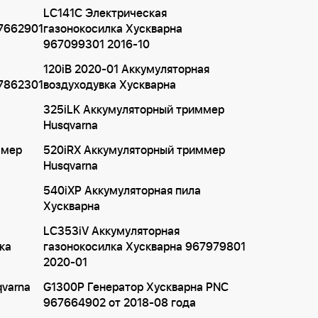
LC141C Электрическая
67662901
газонокосилка Хускварна
967099301 2016-10
120iB 2020-01 Аккумуляторная
67862301
воздуходувка Хускварна
325iLK Аккумуляторный триммер
Husqvarna
ммер
520iRX Аккумуляторный триммер
Husqvarna
540iXP Аккумуляторная пила
Хускварна
LC353iV Аккумуляторная
ка
газонокосилка Хускварна 967979801
2020-01
varna
G1300P Генератор Хускварна PNC
967664902 от 2018-08 года