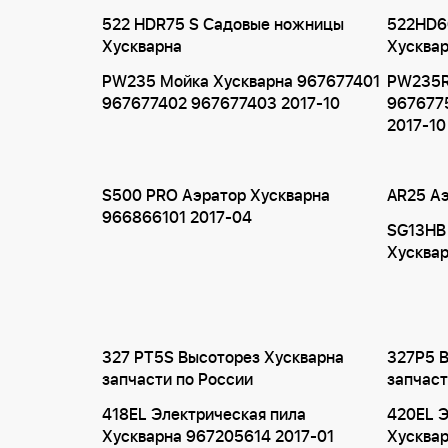
522 HDR75 S Садовые ножницы
522HD6
Хускварна
Хусква
PW235 Мойка Хускварна 967677401
PW235R
967677402 967677403 2017-10
967677
2017-10
S500 PRO Аэратор Хускварна
AR25 Аэ
966866101 2017-04
SG13HB
Хусква
327 PT5S Высоторез Хускварна
327P5 
запчасти по России
запчаст
418EL Электрическая пила
420EL Э
Хускварна 967205614 2017-01
Хусква