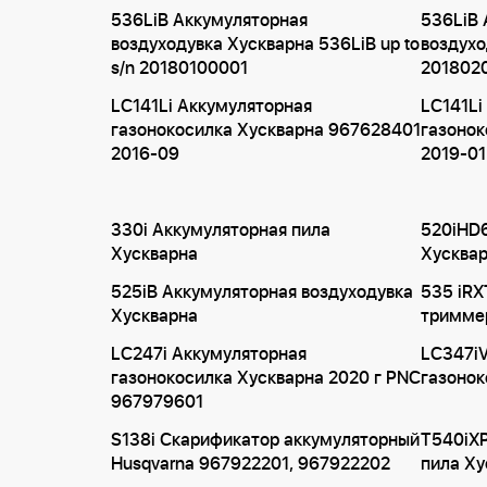
536LiB Аккумуляторная
536LiB 
воздуходувка Хускварна 536LiB up to
воздухо
s/n 20180100001
201802
LC141Li Аккумуляторная
LC141Li
газонокосилка Хускварна 967628401
газонок
2016-09
2019-01
330i Аккумуляторная пила
520iHD
Хускварна
Хусква
525iB Аккумуляторная воздуходувка
535 iRX
Хускварна
тримме
LC247i Аккумуляторная
LC347iV
газонокосилка Хускварна 2020 г PNC
газонок
967979601
S138i Скарификатор аккумуляторный
T540iXP
Husqvarna 967922201, 967922202
пила Ху