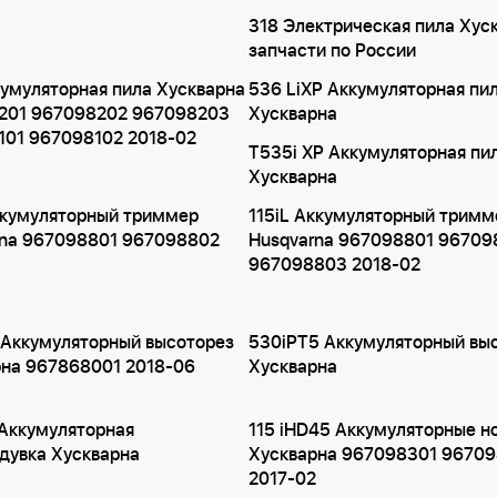
318 Электрическая пила Хус
запчасти по России
кумуляторная пила Хускварна
536 LiXP Аккумуляторная пи
201 967098202 967098203
Хускварна
101 967098102 2018-02
T535i XP Аккумуляторная пи
Хускварна
ккумуляторный триммер
115iL Аккумуляторный тримм
rna 967098801 967098802
Husqvarna 967098801 96709
967098803 2018-02
 Аккумуляторный высоторез
530iPT5 Аккумуляторный вы
рна 967868001 2018-06
Хускварна
Аккумуляторная
115 iHD45 Аккумуляторные 
дувка Хускварна
Хускварна 967098301 9670
2017-02