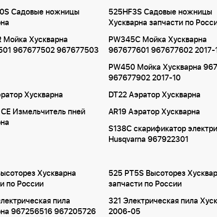
0S Садовые ножницы
525HF3S Садовые ножницы
рна
Хускварна запчасти по Росс
 Мойка Хускварна
PW345C Мойка Хускварна
501 967677502 967677503
967677601 967677602 2017-
PW450 Мойка Хускварна 96
967677902 2017-10
ратор Хускварна
DT22 Аэратор Хускварна
 CE Измельчитель пней
AR19 Аэратор Хускварна
рна
S138C скарификатор электр
Husqvarna 967922301
Высоторез Хускварна
525 PT5S Высоторез Хусква
и по России
запчасти по России
лектрическая пила
321 Электрическая пила Хус
рна 967256516 967205726
2006-05