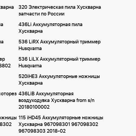
кварна
320 Электрическая пила Хускварна
запчасти по России
ла
436Li Аккумуляторная пила
Хускварна
ла
536 LiRX Аккумуляторный триммер
Husqvarna
ер
536 LiLX Аккумуляторный триммер
8802
Husqvarna
520iHE3 Аккумуляторные ножницы
Хускварна
соторез
436LiB Аккумуляторная
воздуходувка Хускварна from s/n
20180100002
ножницы
115 iHD45 Аккумуляторные ножницы
98302
Хускварна 967098301 967098302
967098303 2018-02