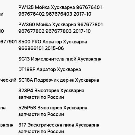
PW125 Мойка Хускварна 967676401
ии
967676402 967676403 2017-10
PW360 Мойка Хускварна 967677801
10
967677802 967677803 2017-10
7677901
S500 PRO Аэратор Хускварна
966866101 2015-06
SG13 Измельчитель пней Хускварна
DT18BF Аэратор Хускварна
ический
SC18A Подрезчик дерна Хускварна
323P4 Высоторез Хускварна
запчасти по России
рна
525P5S Высоторез Хускварна
запчасти по России
кварна
317 Электрическая пила Хускварна
запчасти по России