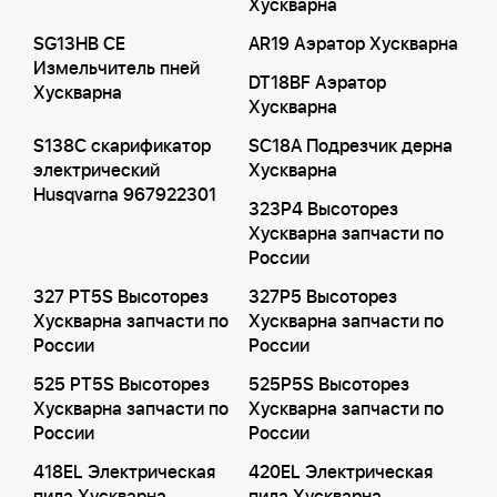
Хускварна
SG13HB CE
AR19 Аэратор Хускварна
Измельчитель пней
DT18BF Аэратор
Хускварна
Хускварна
S138C скарификатор
SC18A Подрезчик дерна
электрический
Хускварна
Husqvarna 967922301
323P4 Высоторез
Хускварна запчасти по
России
327 PT5S Высоторез
327P5 Высоторез
Хускварна запчасти по
Хускварна запчасти по
России
России
525 PT5S Высоторез
525P5S Высоторез
Хускварна запчасти по
Хускварна запчасти по
России
России
418EL Электрическая
420EL Электрическая