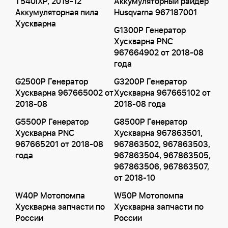
T540iXP, 2019-12
Аккумуляторный райдер
Аккумуляторная пила
Husqvarna 967187001
Хускварна
G1300P Генератор
Хускварна PNC
967664902 от 2018-08
года
G2500P Генератор
G3200P Генератор
Хускварна 967665002 от
Хускварна 967665102 от
2018-08
2018-08 года
G5500P Генератор
G8500P Генератор
Хускварна PNC
Хускварна 967863501,
967665201 от 2018-08
967863502, 967863503,
года
967863504, 967863505,
967863506, 967863507,
от 2018-10
W40P Мотопомпа
W50P Мотопомпа
Хускварна запчасти по
Хускварна запчасти по
России
России