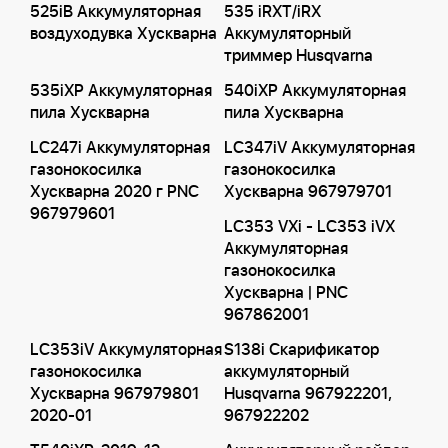
525iB Аккумуляторная
535 iRXT/iRX
воздуходувка Хускварна
Аккумуляторный
триммер Husqvarna
535iXP Аккумуляторная
540iXP Аккумуляторная
пила Хускварна
пила Хускварна
LC247i Аккумуляторная
LC347iV Аккумуляторная
газонокосилка
газонокосилка
Хускварна 2020 г PNC
Хускварна 967979701
967979601
LC353 VXi - LC353 iVX
Аккумуляторная
газонокосилка
Хускварна | PNC
967862001
LC353iV Аккумуляторная
S138i Скарификатор
газонокосилка
аккумуляторный
Хускварна 967979801
Husqvarna 967922201,
2020-01
967922202