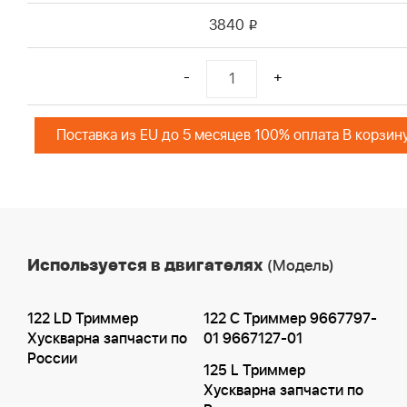
3840
i
-
+
Поставка из EU до 5 месяцев 100% оплата В корзин
Используется в двигателях
(Модель)
122 LD Триммер
122 C Триммер 9667797-
Хускварна запчасти по
01 9667127-01
России
125 L Триммер
Хускварна запчасти по