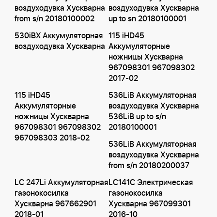
воздуходувка Хускварна
воздуходувка Хускварна
from s/n 20180100002
up to sn 20180100001
530iBX Аккумуляторная
115 iHD45
воздуходувка Хускварна
Аккумуляторные
ножницы Хускварна
967098301 967098302
2017-02
115 iHD45
536LiB Аккумуляторная
Аккумуляторные
воздуходувка Хускварна
ножницы Хускварна
536LiB up to s/n
967098301 967098302
20180100001
967098303 2018-02
536LiB Аккумуляторная
воздуходувка Хускварна
from s/n 20180200037
LC 247Li Аккумуляторная
LC141C Электрическая
газонокосилка
газонокосилка
Хускварна 967662901
Хускварна 967099301
2018-01
2016-10