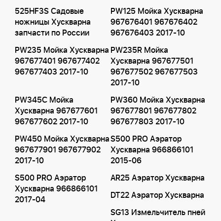
525HF3S Садовые
PW125 Мойка Хускварна
ножницы Хускварна
967676401 967676402
запчасти по России
967676403 2017-10
PW235 Мойка Хускварна
PW235R Мойка
967677401 967677402
Хускварна 967677501
967677403 2017-10
967677502 967677503
2017-10
PW345C Мойка
PW360 Мойка Хускварна
Хускварна 967677601
967677801 967677802
967677602 2017-10
967677803 2017-10
PW450 Мойка Хускварна
S500 PRO Аэратор
967677901 967677902
Хускварна 966866101
2017-10
2015-06
S500 PRO Аэратор
AR25 Аэратор Хускварна
Хускварна 966866101
DT22 Аэратор Хускварна
2017-04
SG13 Измельчитель пней