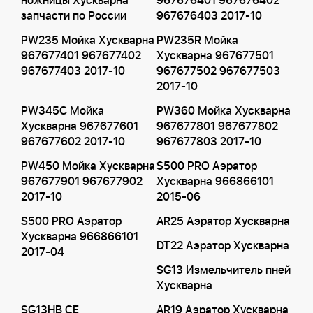
ножницы Хускварна
967676401 967676402
запчасти по России
967676403 2017-10
PW235 Мойка Хускварна
PW235R Мойка
967677401 967677402
Хускварна 967677501
967677403 2017-10
967677502 967677503
2017-10
PW345C Мойка
PW360 Мойка Хускварна
Хускварна 967677601
967677801 967677802
967677602 2017-10
967677803 2017-10
PW450 Мойка Хускварна
S500 PRO Аэратор
967677901 967677902
Хускварна 966866101
2017-10
2015-06
S500 PRO Аэратор
AR25 Аэратор Хускварна
Хускварна 966866101
DT22 Аэратор Хускварна
2017-04
SG13 Измельчитель пней
Хускварна
SG13HB CE
AR19 Аэратор Хускварна