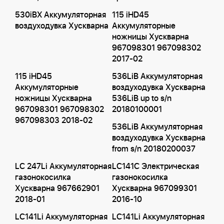
530iBX Аккумуляторная
115 iHD45
воздуходувка Хускварна
Аккумуляторные
ножницы Хускварна
967098301 967098302
2017-02
115 iHD45
536LiB Аккумуляторная
Аккумуляторные
воздуходувка Хускварна
ножницы Хускварна
536LiB up to s/n
967098301 967098302
20180100001
967098303 2018-02
536LiB Аккумуляторная
воздуходувка Хускварна
from s/n 20180200037
LC 247Li Аккумуляторная
LC141C Электрическая
газонокосилка
газонокосилка
Хускварна 967662901
Хускварна 967099301
2018-01
2016-10
LC141Li Аккумуляторная
LC141Li Аккумуляторная