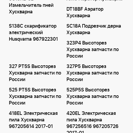
Измельчитель пней
DT18BF Аэратор
Хускварна
Хускварна
S138C скарификатор
SC18A Подрезчик дерна
электрический
Хускварна
Husqvarna 967922301
323P4 Высоторез
Хускварна запчасти по
России
327 PT5S Высоторез
327P5 Высоторез
Хускварна запчасти по
Хускварна запчасти по
России
России
525 PT5S Высоторез
525P5S Высоторез
Хускварна запчасти по
Хускварна запчасти по
России
России
418EL Электрическая
420EL Электрическая
пила Хускварна
пила Хускварна
967205614 2017-01
967256516 967205726