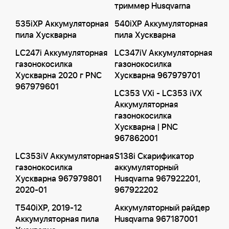
триммер Husqvarna
535iXP Аккумуляторная
540iXP Аккумуляторная
пила Хускварна
пила Хускварна
LC247i Аккумуляторная
LC347iV Аккумуляторная
газонокосилка
газонокосилка
Хускварна 2020 г PNC
Хускварна 967979701
967979601
LC353 VXi - LC353 iVX
Аккумуляторная
газонокосилка
Хускварна | PNC
967862001
LC353iV Аккумуляторная
S138i Скарификатор
газонокосилка
аккумуляторный
Хускварна 967979801
Husqvarna 967922201,
2020-01
967922202
T540iXP, 2019-12
Аккумуляторный райдер
Аккумуляторная пила
Husqvarna 967187001