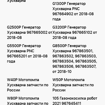
Хускварна
G1300P Генератор
Хускварна PNC
967664902 от 2018-08
года
G2500P Генератор
G3200P Генератор
Хускварна 967665002 от
Хускварна 967665102 от
2018-08
2018-08 года
G5500P Генератор
G8500P Генератор
Хускварна PNC
Хускварна 967863501,
967665201 от 2018-08
967863502, 967863503,
года
967863504, 967863505,
967863506, 967863507,
от 2018-10
W40P Мотопомпа
W50P Мотопомпа
Хускварна запчасти по
Хускварна запчасти по
России
России
W80P Мотопомпа
105 Газонокосилка робот
Хускварна запчасти по
2021 967645411