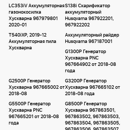
LC353iV Аккумуляторная
S138i Скарификатор
газонокосилка
аккумуляторный
Хускварна 967979801
Husqvarna 967922201,
2020-01
967922202
T540iXP, 2019-12
Аккумуляторный райдер
Аккумуляторная пила
Husqvarna 967187001
Хускварна
G1300P Генератор
Хускварна PNC
967664902 от 2018-08
года
G2500P Генератор
G3200P Генератор
Хускварна 967665002 от
Хускварна 967665102 от
2018-08
2018-08 года
G5500P Генератор
G8500P Генератор
Хускварна PNC
Хускварна 967863501,
967665201 от 2018-08
967863502, 967863503,
года
967863504, 967863505,
967863506, 967863507,