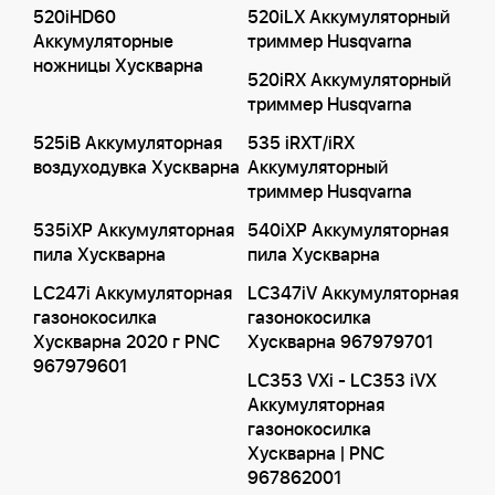
520iHD60
520iLX Аккумуляторный
Аккумуляторные
триммер Husqvarna
ножницы Хускварна
520iRX Аккумуляторный
триммер Husqvarna
525iB Аккумуляторная
535 iRXT/iRX
воздуходувка Хускварна
Аккумуляторный
триммер Husqvarna
535iXP Аккумуляторная
540iXP Аккумуляторная
пила Хускварна
пила Хускварна
LC247i Аккумуляторная
LC347iV Аккумуляторная
газонокосилка
газонокосилка
Хускварна 2020 г PNC
Хускварна 967979701
967979601
LC353 VXi - LC353 iVX
Аккумуляторная
газонокосилка
Хускварна | PNC
967862001