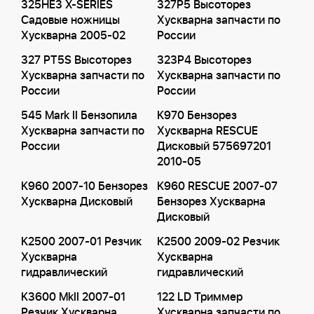
325HE3 X-SERIES
327P5 Высоторез
Садовые ножницы
Хускварна запчасти по
Хускварна 2005-02
России
327 PT5S Высоторез
323P4 Высоторез
Хускварна запчасти по
Хускварна запчасти по
России
России
545 Mark II Бензопила
K970 Бензорез
Хускварна запчасти по
Хускварна RESCUE
России
Дисковый 575697201
2010-05
K960 2007-10 Бензорез
K960 RESCUE 2007-07
Хускварна Дисковый
Бензорез Хускварна
Дисковый
K2500 2007-01 Резчик
K2500 2009-02 Резчик
Хускварна
Хускварна
гидравлический
гидравлический
K3600 MkII 2007-01
122 LD Триммер
Резчик Хускварна
Хускварна запчасти по