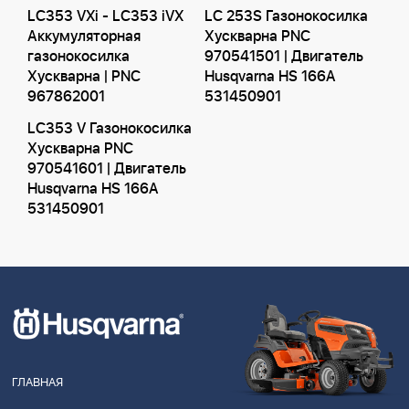
LC353 VXi - LC353 iVX
LC 253S Газонокосилка
Аккумуляторная
Хускварна PNC
газонокосилка
970541501 | Двигатель
Хускварна | PNC
Husqvarna HS 166A
967862001
531450901
LC353 V Газонокосилка
Хускварна PNC
970541601 | Двигатель
Husqvarna HS 166A
531450901
ГЛАВНАЯ