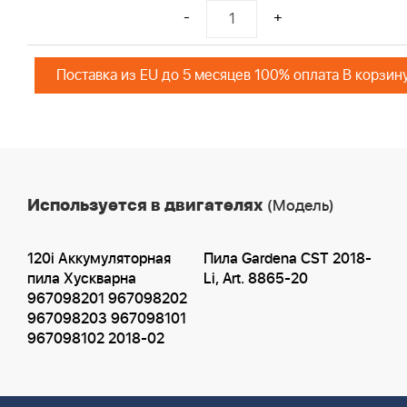
-
+
Поставка из EU до 5 месяцев 100% оплата В корзин
Используется в двигателях
(Модель)
120i Аккумуляторная
Пила Gardena CST 2018-
пила Хускварна
Li, Art. 8865-20
967098201 967098202
967098203 967098101
967098102 2018-02