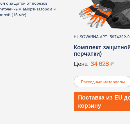
ол с защитой от порезов
еститочечным амортизатором и
илой (16 м/с).
HUSQVARNA АРТ. 5974322-0
Комплект защитно
перчатки)
Цена
34 628
₽
Расходные материалы
Поставка из EU д
корзину