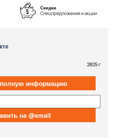
Скидки
Спецпредложения и акции
кте
2825 г
 полную информацию
авить на @email