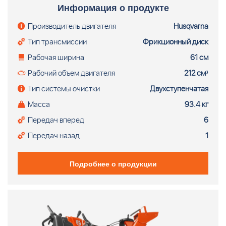
использования в любых снежных условиях с покровом
Информация о продукте
снега до 30 см. Эффективная двухступенчатая система
превосходно измельчает и отбрасывает снег.
Производитель двигателя
Husqvarna
Регулируемая высота рукоятки для комфортного
Тип трансмиссии
Фрикционный диск
использования. Вариатор обеспечивает
бесперебойную работу. Светодиодные фары и
Рабочая ширина
61 см
электрический стартер для работы в любых погодных
Рабочий объем двигателя
212 см³
условиях. Снегоотбрасыватель Husqvarna ST 224
(двигатель Husqvarna 212 см³, 2-стадийный, вариатор,
Тип системы очистки
Двухступенчатая
эл. запуск, 61 см, боковая LED фара)
Масса
93.4 кг
Передач вперед
6
Передач назад
1
Подробнее о продукции